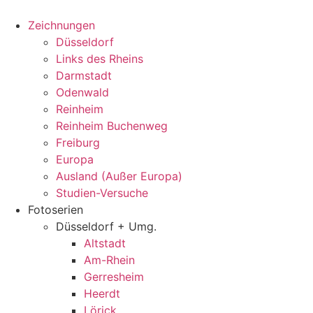
Zum
Inhalt
Zeichnungen
springen
Düsseldorf
Links des Rheins
Darmstadt
Odenwald
Reinheim
Reinheim Buchenweg
Freiburg
Europa
Ausland (Außer Europa)
Studien-Versuche
Fotoserien
Düsseldorf + Umg.
Altstadt
Am-Rhein
Gerresheim
Heerdt
Lörick