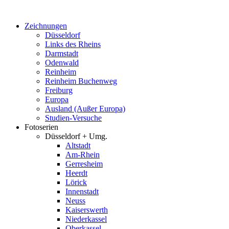
Zum
Inhalt
Zeichnungen
springen
Düsseldorf
Links des Rheins
Darmstadt
Odenwald
Reinheim
Reinheim Buchenweg
Freiburg
Europa
Ausland (Außer Europa)
Studien-Versuche
Fotoserien
Düsseldorf + Umg.
Altstadt
Am-Rhein
Gerresheim
Heerdt
Lörick
Innenstadt
Neuss
Kaiserswerth
Niederkassel
Oberkassel