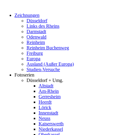
Zum
Inhalt
Zeichnungen
springen
Düsseldorf
Links des Rheins
Darmstadt
Odenwald
Reinheim
Reinheim Buchenweg
Freiburg
Europa
Ausland (Außer Europa)
Studien-Versuche
Fotoserien
Düsseldorf + Umg.
Altstadt
Am-Rhein
Gerresheim
Heerdt
Lörick
Innenstadt
Neuss
Kaiserswerth
Niederkassel
Oberkassel