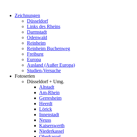
Zum
Inhalt
Zeichnungen
springen
Düsseldorf
Links des Rheins
Darmstadt
Odenwald
Reinheim
Reinheim Buchenweg
Freiburg
Europa
Ausland (Außer Europa)
Studien-Versuche
Fotoserien
Düsseldorf + Umg.
Altstadt
Am-Rhein
Gerresheim
Heerdt
Lörick
Innenstadt
Neuss
Kaiserswerth
Niederkassel
Oberkassel