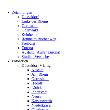
Zum
Inhalt
Zeichnungen
springen
Düsseldorf
Links des Rheins
Darmstadt
Odenwald
Reinheim
Reinheim Buchenweg
Freiburg
Europa
Ausland (Außer Europa)
Studien-Versuche
Fotoserien
Düsseldorf + Umg.
Altstadt
Am-Rhein
Gerresheim
Heerdt
Lörick
Innenstadt
Neuss
Kaiserswerth
Niederkassel
Oberkassel