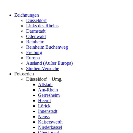
Zum
Inhalt
Zeichnungen
springen
Düsseldorf
Links des Rheins
Darmstadt
Odenwald
Reinheim
Reinheim Buchenweg
Freiburg
Europa
Ausland (Außer Europa)
Studien-Versuche
Fotoserien
Düsseldorf + Umg.
Altstadt
Am-Rhein
Gerresheim
Heerdt
Lörick
Innenstadt
Neuss
Kaiserswerth
Niederkassel
Oberkassel