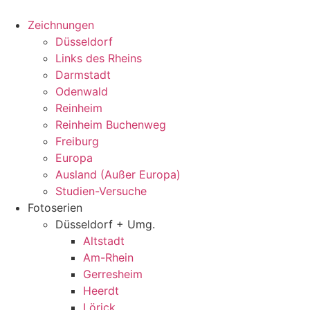
Zum
Inhalt
Zeichnungen
springen
Düsseldorf
Links des Rheins
Darmstadt
Odenwald
Reinheim
Reinheim Buchenweg
Freiburg
Europa
Ausland (Außer Europa)
Studien-Versuche
Fotoserien
Düsseldorf + Umg.
Altstadt
Am-Rhein
Gerresheim
Heerdt
Lörick