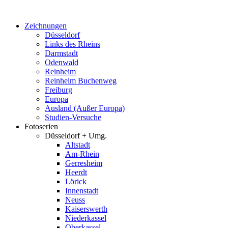
Zum
Inhalt
Zeichnungen
springen
Düsseldorf
Links des Rheins
Darmstadt
Odenwald
Reinheim
Reinheim Buchenweg
Freiburg
Europa
Ausland (Außer Europa)
Studien-Versuche
Fotoserien
Düsseldorf + Umg.
Altstadt
Am-Rhein
Gerresheim
Heerdt
Lörick
Innenstadt
Neuss
Kaiserswerth
Niederkassel
Oberkassel