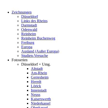
Zum
Inhalt
Zeichnungen
springen
Düsseldorf
Links des Rheins
Darmstadt
Odenwald
Reinheim
Reinheim Buchenweg
Freiburg
Europa
Ausland (Außer Europa)
Studien-Versuche
Fotoserien
Düsseldorf + Umg.
Altstadt
Am-Rhein
Gerresheim
Heerdt
Lörick
Innenstadt
Neuss
Kaiserswerth
Niederkassel
Oberkassel